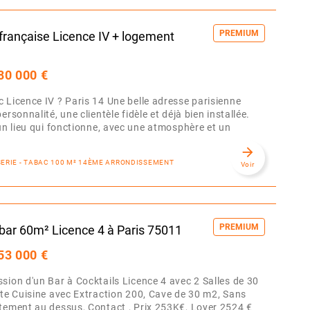
PREMIUM
française Licence IV + logement
80 000 €
 Licence IV ? Paris 14 Une belle adresse parisienne
ersonnalité, une clientèle fidèle et déjà bien installée.
 un lieu qui fonctionne, avec une atmosphère et un
arrow_forward
SSERIE - TABAC 100 M² 14ÈME ARRONDISSEMENT
Voir
PREMIUM
bar 60m² Licence 4 à Paris 75011
53 000 €
sion d'un Bar à Cocktails Licence 4 avec 2 Salles de 30
ite Cuisine avec Extraction 200, Cave de 30 m2, Sans
tement au dessus, Contact , Prix 253K€, Loyer 2524 €