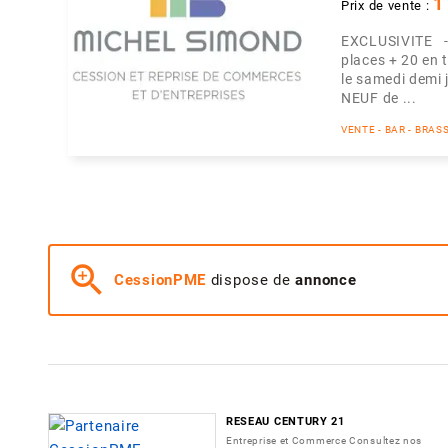
1
Prix de vente :
EXCLUSIVITE -
places + 20 en 
le samedi demi 
NEUF de ...
VENTE - BAR - BRAS
zoom_in
CessionPME
dispose de
annonce
RESEAU CENTURY 21
Entreprise et Commerce Consultez nos