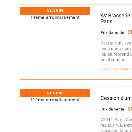
A LA UNE
AV Brasserie 
Paris
3
Prix de vente :
Restaurant avec
avec une vraie p
Ici, on reprend
positionnem...
VENTE - BAR - BRA
A LA UNE
Cession d'un 
2
Prix de vente :
75011 Paris Ces
m2 sur rue, Pet
terrasse, Appar