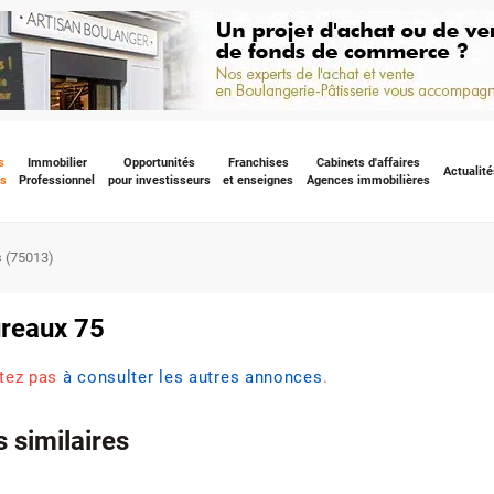
s
Immobilier
Opportunités
Franchises
Cabinets d'affaires
Actualité
s
Professionnel
pour investisseurs
et enseignes
Agences immobilières
s (75013)
ureaux 75
itez pas
à consulter les autres annonces
.
 similaires