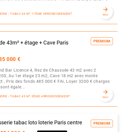
arrow_forward
SSERIE - TABAC 60 M² 11ÈME ARRONDISSEMENT
Voir
PREMIUM
 de 43m² + étage + Cave Paris
85 000 €
nd Bar Licence 4, Rez de Chaussée 43 m2 avec 2
 200, Au 1er étage 23 m2, Cave 18 m2 avec monte
t , Prix des fonds 485 000 € FAI, Loyer 3200 € charges
sont égale...
arrow_forward
SSERIE - TABAC 43 M² 2ÈME ARRONDISSEMENT
Voir
serie tabac loto loterie Paris centre
PREMIUM