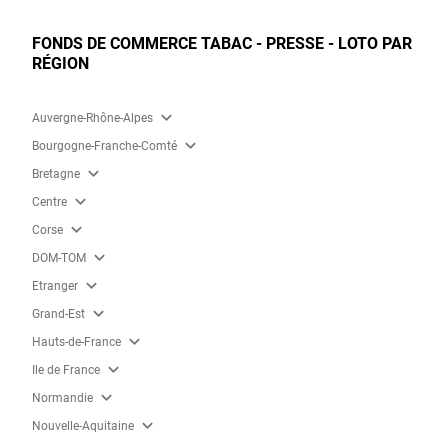
FONDS DE COMMERCE TABAC - PRESSE - LOTO PAR
RÉGION
expand_more
Auvergne-Rhône-Alpes
expand_more
Bourgogne-Franche-Comté
expand_more
Bretagne
expand_more
Centre
expand_more
Corse
expand_more
DOM-TOM
expand_more
Etranger
expand_more
Grand-Est
expand_more
Hauts-de-France
expand_more
Ile de France
expand_more
Normandie
expand_more
Nouvelle-Aquitaine