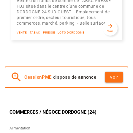
Vente d'un fonds de commerce TABAC PRESSE
FDJ situé dans le centre d'une commune de
DORDOGNE 24 SUD-OUEST - Emplacement de
premier ordre, secteur touristique, tous
commerces, marché, parking - Belle surface...
arrow_forward
Voir
VENTE - TABAC - PRESSE - LOTO DORDOGNE
zoom_in
CessionPME
dispose de
annonce
Voir
COMMERCES / NÉGOCE DORDOGNE (24)
Alimentation