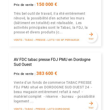
150 000 €
Prix de vente :
Très bel outil de travail, il a été entièrement
rénové, la possibilité d'en acheter les murs
(bâtiment en totalité) est réalisable. Les
activités principales sont le Tabac, la FDJ, la
presse et divers produits (c...
arrow_forward
Voir
VENTE - TABAC - PRESSE - LOTO 100 M² PERIGUEUX
AV FDC tabac presse FDJ PMU en Dordogne
Sud Ouest
383 600 €
Prix de vente :
Vente d'un fonds de commerce TABAC PRESSE
FDJ PMU situé en DORDOGNE SUD OUEST 24 -
beau magasin entièrement refait à neuf -
matériel complet - réserve - bureau - possibilité
logement ...
arrow_forward
Voir
VENTE - TABAC - PRESSE - LOTO DORDOGNE