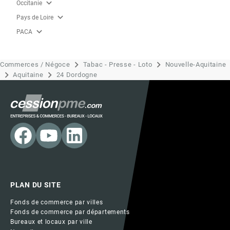
expand_more
Occitanie
expand_more
Pays de Loire
expand_more
PACA
Commerces / Négoce
Tabac - Presse - Loto
Nouvelle-Aquitaine
Aquitaine
24 Dordogne
PLAN DU SITE
Fonds de commerce par villes
Fonds de commerce par départements
Bureaux et locaux par ville