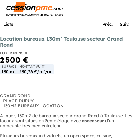
Menu
Liste
Préc.
Suiv.
Location bureaux 130m² Toulouse secteur Grand
Rond
LOYER MENSUEL
2 500 €
SURFACE
MONTANT AU M²
130 m²
230,76 €/m²/an
GRAND ROND
- PLACE DUPUY
- 130M2 BUREAUX LOCATION
A louer, 130m2 de bureaux secteur grand Rond à Toulouse. Les
locaux sont situés en 3eme étage avec
ascenseur
d'un
immeuble très bien entretenu.
Plusieurs bureaux individuels, un open space, cuisine,