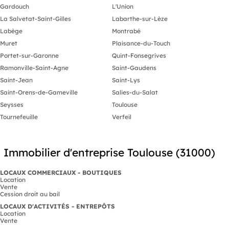
- Provision t
Gardouch
L'Union
- Dépôt de ga
de loyer)
La Salvetat-Saint-Gilles
Labarthe-sur-Lèze
- Loyer soum
Labège
Montrabé
- Révision an
Dossier compl
Muret
Plaisance-du-Touch
Portet-sur-Garonne
Quint-Fonsegrives
Ramonville-Saint-Agne
Saint-Gaudens
Saint-Jean
Saint-Lys
Saint-Orens-de-Gameville
Salies-du-Salat
Seysses
Toulouse
Tournefeuille
Verfeil
Immobilier d'entreprise Toulouse (31000)
LOCAUX COMMERCIAUX - BOUTIQUES
Location
Vente
Cession droit au bail
LOCAUX D'ACTIVITÉS - ENTREPÔTS
Location
Vente