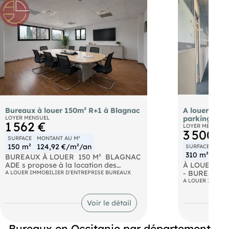
Bureaux à louer 150m² R+1 à Blagnac
A louer bure
LOYER MENSUEL
parking à To
1 562 €
LOYER MENSUEL
3 500 €
SURFACE
MONTANT AU M²
150 m²
124,92 €/m²/an
SURFACE
MONT
310 m²
135
BUREAUX À LOUER  150 M²  BLAGNAC
ADE s propose à la location des
À LOUER
bureaux de 150 m² situés en R+1 à
A LOUER IMMOBILIER D'ENTREPRISE BUREAUX
- BUREAUX D
Blagnac, dans un environnement
DE PARKING
A LOUER IMMOBI
tertiaire recherché. Les locaux sont
- TOULOUSE
climatisés, fonctionnels et accessibles
d'un ensemble
Voir le détail
aux personnes à mobilité réduite.
dans le sect
Proximité immédiate des lignes de bus,
Toulouse, pl
du tramway ainsi que de l'aéroport de
310 m² dispon
Bureaux en Occitanie par département