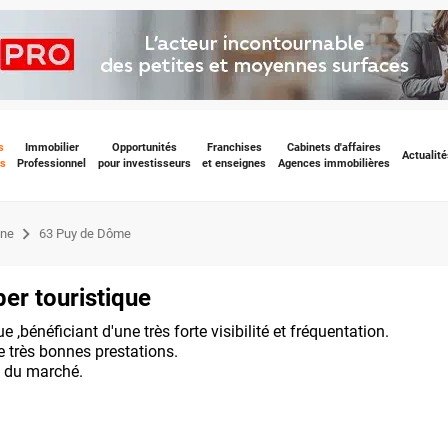
s
Immobilier
Opportunités
Franchises
Cabinets d'affaires
Actualité
s
Professionnel
pour investisseurs
et enseignes
Agences immobilières
gne
63 Puy de Dôme
er touristique
 ,bénéficiant d'une très forte visibilité et fréquentation.
 très bonnes prestations.
e du marché.