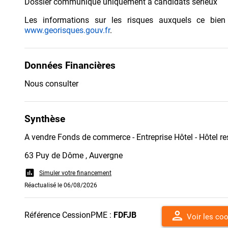
Dossier communiqué uniquement à candidats serieux
Les informations sur les risques auxquels ce bien
www.georisques.gouv.fr
.
Données Financières
Nous consulter
Synthèse
A vendre Fonds de commerce - Entreprise Hôtel - Hôtel re
63 Puy de Dôme , Auvergne
assessment
Simuler votre financement
Réactualisé le 06/08/2026
person
Référence CessionPME :
FDFJB
Voir les co