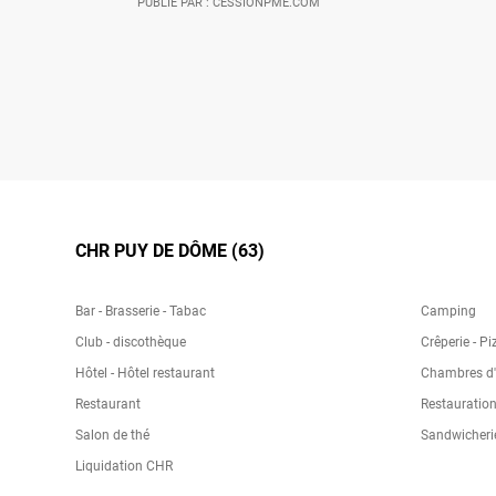
PUBLIÉ PAR : CESSIONPME.COM
CHR PUY DE DÔME (63)
Bar - Brasserie - Tabac
Camping
Club - discothèque
Crêperie - Pi
Hôtel - Hôtel restaurant
Chambres d'h
Restaurant
Restauration
Salon de thé
Sandwicheri
Liquidation CHR