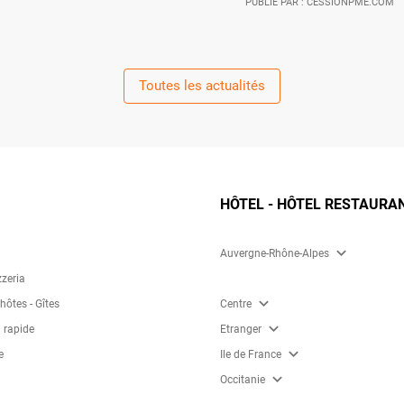
PUBLIÉ PAR : CESSIONPME.COM
Toutes les actualités
HÔTEL - HÔTEL RESTAURA
expand_more
Auvergne-Rhône-Alpes
zzeria
expand_more
ôtes - Gîtes
Centre
expand_more
 rapide
Etranger
expand_more
e
Ile de France
expand_more
Occitanie