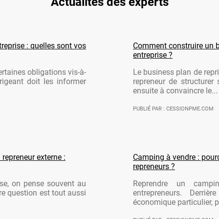
Actualités des experts
reprise : quelles sont vos
Comment construire un b
entreprise ?
rtaines obligations vis-à-
Le business plan de repri
rigeant doit les informer
repreneur de structurer 
ensuite à convaincre le...
PUBLIÉ PAR : CESSIONPME.COM
 repreneur externe :
Camping à vendre : pourqu
repreneurs ?
ise, on pense souvent au
Reprendre un campi
re question est tout aussi
entrepreneurs. Derriè
économique particulier, po