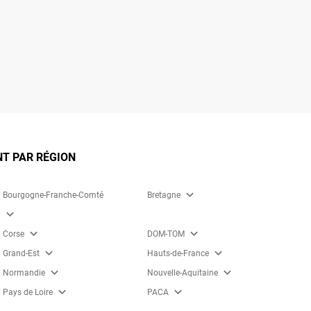
NT PAR RÉGION
expand_more
Bourgogne-Franche-Comté
Bretagne
expand_more
expand_more
expand_more
Corse
DOM-TOM
expand_more
expand_more
Grand-Est
Hauts-de-France
expand_more
expand_more
Normandie
Nouvelle-Aquitaine
expand_more
expand_more
Pays de Loire
PACA