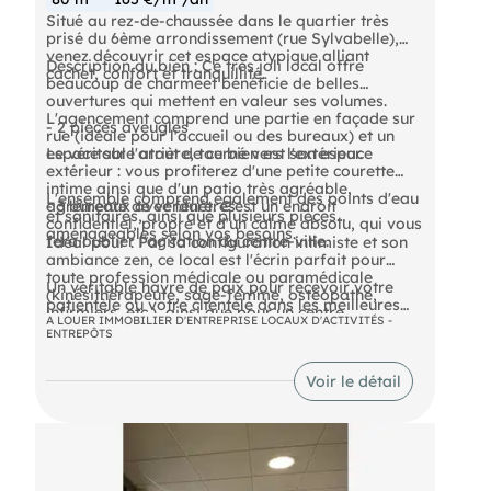
Situé au rez-de-chaussée dans le quartier très
prisé du 6ème arrondissement (rue Sylvabelle),
venez découvrir cet espace atypique alliant
Description du bien : Ce très joli local offre
cachet, confort et tranquillité.
beaucoup de charmeet bénéficie de belles
ouvertures qui mettent en valeur ses volumes.
L'agencement comprend une partie en façade sur
- 2 pièces aveugles
rue (idéale pour l'accueil ou des bureaux) et un
espace sur l'arrière, tourné vers l'extérieur.
Le véritable atout de ce bien est son espace
extérieur : vous profiterez d'une petite courette
intime ainsi que d'un patio très agréable,
L'ensemble comprend également des points d'eau
- 3 bureaux avec fenêtres
agrémenté de verdure. C'est un endroit
et sanitaires, ainsi que plusieurs pièces
confidentiel, propre et d'un calme absolu, qui vous
aménageables selon vos besoins.
fera oublier l'agitation du centre-ville.
Idéal pour : Par sa configuration intimiste et son
ambiance zen, ce local est l'écrin parfait pour
toute profession médicale ou paramédicale
Un véritable havre de paix pour recevoir votre
(kinésithérapeute, sage-femme, ostéopathe,
patientèle ou votre clientèle dans les meilleures
infirmiers, etc.), ainsi que pour un centre
conditions !
A LOUER IMMOBILIER D'ENTREPRISE LOCAUX D'ACTIVITÉS -
d'esthétique et de bien-être.
ENTREPÔTS
- Loyer annuel : 13200 € HTHC
Voir le détail
- Honoraires : 30% HT (soit 3 960,00 € HT)