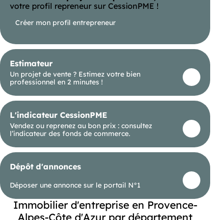
qu'un accès facilité pour votre clientèle grâce à
votre profil repreneur sur CessionPME !
plusieurs places de stationnement
dédiées.N'hésitez pas à nous contacter pour
Créer mon profil entrepreneur
obtenir davantage d'informations ou organiser
une visite.
Estimateur
Un projet de vente ? Estimez votre bien
professionnel en 2 minutes !
L'indicateur CessionPME
Vendez ou reprenez au bon prix : consultez
l’indicateur des fonds de commerce.
Dépôt d'annonces
Déposer une annonce sur le portail N°1
Immobilier d'entreprise en Provence-
Alpes-Côte d'Azur par département