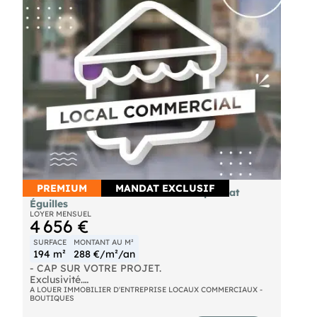
Tarif mensuel à partir de 550 Euros TTC (parking
possible en sus)
PREMIUM
MANDAT EXCLUSIF
A louer local commercial 194m² empl strat
Éguilles
LOYER MENSUEL
4 656 €
SURFACE
MONTANT AU M²
194 m²
288 €/m²/an
- CAP SUR VOTRE PROJET.
Exclusivité.
A LOUER IMMOBILIER D'ENTREPRISE LOCAUX COMMERCIAUX -
BOUTIQUES
Développez votre activité au sein d'un
environnement commercial dynamique bénéficiant