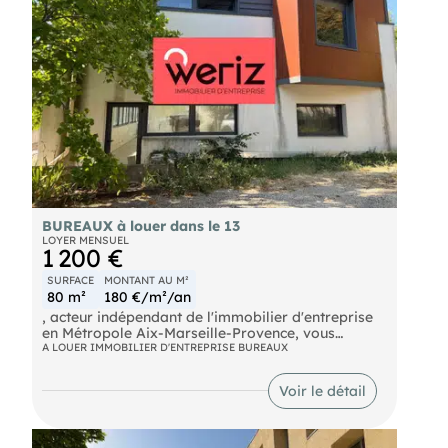
toute entreprise souhaitant concevoir des bureaux
sur mesure dans un environnement de qualité.
Les atouts :
BUREAUX à louer dans le 13
LOYER MENSUEL
1 200 €
SURFACE
MONTANT AU M²
80 m²
180 €/m²/an
, acteur indépendant de l'immobilier d'entreprise
en Métropole Aix-Marseille-Provence, vous
propose à la location une surface de bureaux de
A LOUER IMMOBILIER D'ENTREPRISE BUREAUX
80 m² entièrement rénovée, située en rez-de-
chaussée.
Voir le détail
Ces bureaux de standing offrent un cadre de
travail agréable, au cœur d'un environnement
calme et arboré, tout en bénéficiant d'une