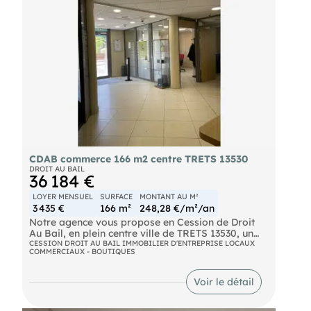
CDAB commerce 166 m2 centre TRETS 13530
DROIT AU BAIL
36 184 €
LOYER MENSUEL
SURFACE
MONTANT AU M²
3 435 €
166 m²
248,28 €/m²/an
Notre agence vous propose en Cession de Droit
Au Bail, en plein centre ville de TRETS 13530, un
local commercial de 166 m2 situé en rez-de-
CESSION DROIT AU BAIL IMMOBILIER D'ENTREPRISE LOCAUX
COMMERCIAUX - BOUTIQUES
chaussée.
Il comprend 5 bureaux décloisonnables, une salle
de réunion, une kitchenette, des sanitaires
Voir le détail
doubles, deux locaux techniques.
Bail commercial signé le, fin le 30.06.2027