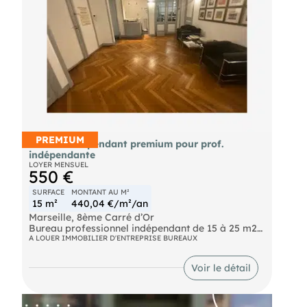
PREMIUM
Bureau indépendant premium pour prof.
indépendante
LOYER MENSUEL
550 €
SURFACE
MONTANT AU M²
15 m²
440,04 €/m²/an
Marseille, 8ème Carré d’Or
Bureau professionnel indépendant de 15 à 25 m2
Plateau Business lounge privé à taille humaine
A LOUER IMMOBILIER D'ENTREPRISE BUREAUX
Plusieurs entreprises indépendantes, de
professions libérales, ambiance studieuse et
Voir le détail
conviviale.
Espace accueil/coin café commun
Accès sécurisé 7j/7 avec contrôle d’accès
individuel