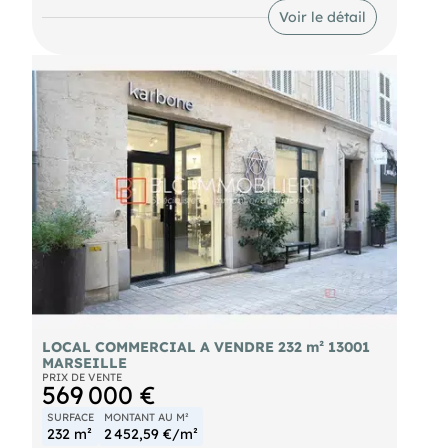
et d'un fort passage piéton.
Voir le détail
Toutes activités autorisées, hors restauration.
Loyer attractif. Nouveau bail envisageable avec le
bailleur selon le projet du repreneur.
Prix du droit au bail : 55 000 € FAI TTC.
LOCAL COMMERCIAL A VENDRE 232 m² 13001
MARSEILLE
PRIX DE VENTE
569 000 €
SURFACE
MONTANT AU M²
232 m²
2 452,59 €/m²