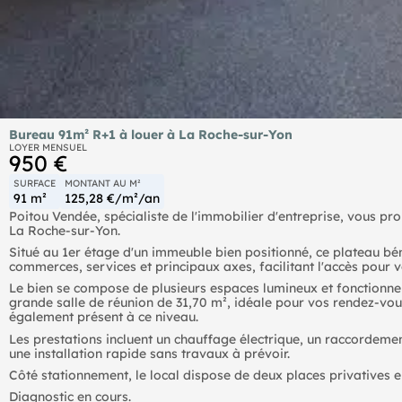
Bureau 91m² R+1 à louer à La Roche-sur-Yon
LOYER MENSUEL
950 €
SURFACE
MONTANT AU M²
91 m²
125,28 €/m²/an
Poitou Vendée, spécialiste de l'immobilier d'entreprise, vous pr
La Roche-sur-Yon.
Situé au 1er étage d'un immeuble bien positionné, ce plateau b
commerces, services et principaux axes, facilitant l'accès pour v
Le bien se compose de plusieurs espaces lumineux et fonctionnels 
grande salle de réunion de 31,70 m², idéale pour vos rendez-vous
également présent à ce niveau.
Les prestations incluent un chauffage électrique, un raccordeme
une installation rapide sans travaux à prévoir.
Côté stationnement, le local dispose de deux places privatives en
Diagnostic en cours.