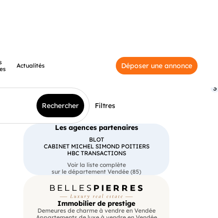
s
Déposer une annonce
Actualités
es
3
Rechercher
Filtres
Les agences partenaires
BLOT
CABINET MICHEL SIMOND POITIERS
HBC TRANSACTIONS
Voir la liste complète
sur le département Vendée (85)
Immobilier de prestige
Demeures de charme à vendre en Vendée
Appartements de luxe à vendre en Vendée