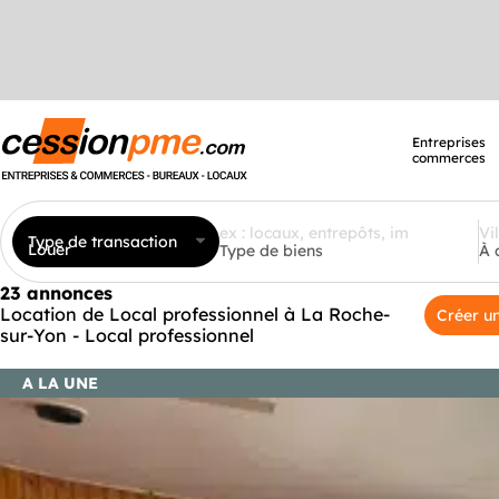
Entreprises
commerces
Type de transaction
Louer
Type de biens
À 
23 annonces
Location de Local professionnel à La Roche-
Créer un
sur-Yon - Local professionnel
A LA UNE