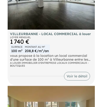
VILLEURBANNE - LOCAL COMMERCIAL à louer
LOYER MENSUEL
1 740 €
SURFACE
MONTANT AU M²
100 m²
208,8 €/m²/an
vous propose à la location un local commercial
d'une surface de 100 m² à Villeurbanne entre les
quartiers Gratte-Ciel et Cusset.
A LOUER IMMOBILIER D'ENTREPRISE LOCAUX COMMERCIAUX -
BOUTIQUES
Ce local en angle de rue, à proximité immédiate
Voir le détail
du métro Flachet, bénéficie d'un emplacement
stratégique et d'une belle visibilité. Situé dans un
environnement dynamique et commerçant, il est
idéalement desservi par les transports en
commun avec métro et bus accessibles à quelques
mètres.
Contactez nous dès maintenant pour organiser