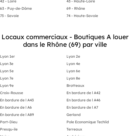
42 - Loire
43 - Haute-Loire
63 - Puy-de-Dôme
69 - Rhône
73 - Savoie
74 - Haute-Savoie
Locaux commerciaux - Boutiques A louer
dans le Rhône (69) par ville
Lyon 1er
Lyon 2e
Lyon 3e
Lyon 4e
Lyon 5e
Lyon 6e
Lyon 7e
Lyon 8e
Lyon 9e
Brotteaux
Croix-Rousse
En bordure de l A42
En bordure de l A43
En bordure de l A46
En bordure de l A6
En bordure de l A7
En bordure de l A89
Gerland
Part-Dieu
Pole Economique Techlid
Presqu-ile
Terreaux