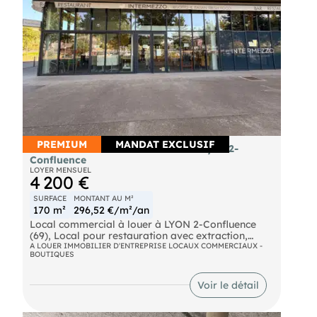
PREMIUM
MANDAT EXCLUSIF
Local commercial 170m² à louer à Lyon 2-
Confluence
LOYER MENSUEL
4 200 €
SURFACE
MONTANT AU M²
170 m²
296,52 €/m²/an
Local commercial à louer à LYON 2-Confluence
(69), Local pour restauration avec extraction,
d'une surface de 170 m² environ dont 105 en RDC,
A LOUER IMMOBILIER D'ENTREPRISE LOCAUX COMMERCIAUX -
BOUTIQUES
avec une très belle terrasse annuelle le long de la
saône.
magnifique local en angle et entièrement vitré,
Voir le détail
avec + de 4,5 m de hauteur sous plafond, ce qui lui
confère une très belle luminosité ..
ce local était un restaurant, ce qui fait que tout a