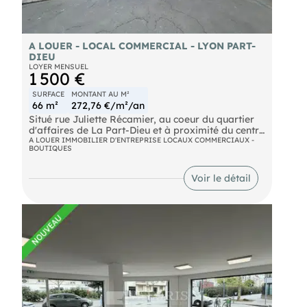
A LOUER - LOCAL COMMERCIAL - LYON PART-
DIEU
LOYER MENSUEL
1 500 €
SURFACE
MONTANT AU M²
66 m²
272,76 €/m²/an
Situé rue Juliette Récamier, au coeur du quartier
d'affaires de La Part-Dieu et à proximité du centre
commercial, local commercial d'environ 66 m²
A LOUER IMMOBILIER D'ENTREPRISE LOCAUX COMMERCIAUX -
BOUTIQUES
proposé en location pure. Libre de suite, idéal
pour de nombreuses activités. À visiter sans
tarder !
Voir le détail