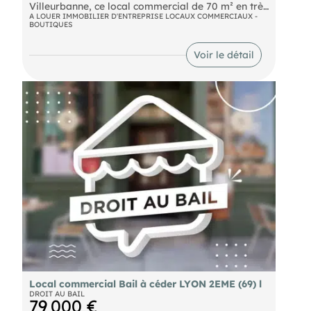
Villeurbanne, ce local commercial de 70 m² en très
bon état bénéficie d'une excellente visibilité sur un
A LOUER IMMOBILIER D'ENTREPRISE LOCAUX COMMERCIAUX -
BOUTIQUES
axe à fort passage de voitures et de piétons. Le
local est équipé d'une climatisation et de rideaux
métalliques. Convient à de nombreuses activités
Voir le détail
commerciales ou de services. Location pure.
Local commercial Bail à céder LYON 2EME (69) l
DROIT AU BAIL
79 000 €