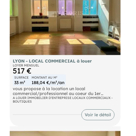
une visite et découvrir tout le potentiel de ce local !
LYON - LOCAL COMMERCIAL à louer
LOYER MENSUEL
517 €
SURFACE
MONTANT AU M²
33 m²
188,04 €/m²/an
vous propose à la location un local
commercial/professionnel au coeur du 1er
arrondissement de Lyon.
A LOUER IMMOBILIER D'ENTREPRISE LOCAUX COMMERCIAUX -
BOUTIQUES
Ce local bénéficie de l'ambiance authentique du
quartier des Pentes de la Croix-Rousse.
Voir le détail
Il est parfaitement adapté pour une activité de
bureau, un atelier de créateur, un petit centre bien-
être ou une salle de sport intimiste.