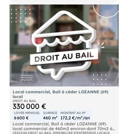
Emplacement d'angle Gaine d'extraction fort
potentiel commercial Dossier complet et
informations complémentaires sur demande.
Local commercial, Bail à céder LOZANNE (69)
local
DROIT AU BAIL
330 000 €
LOYER MENSUEL
SURFACE
MONTANT AU M²
6 600 €
460 m²
172,2 €/m²/an
Local commercial, Bail à céder LOZANNE (69)
local commercial de 460m2 environ dont 70m2 à
l'étage.
CESSION DROIT AU BAIL IMMOBILIER D'ENTREPRISE LOCAUX