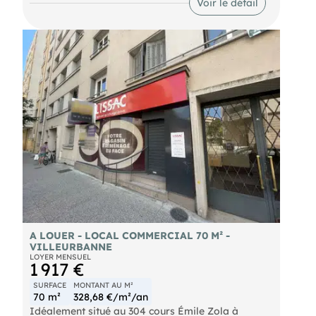
Voir le détail
Il dispose d'un ERP ainsi qu'un accès PMR.
- Loyer annuel : 22100 € HTHC
- Charges annuelles : 1170 € HT
- Taxe foncière : 2600 € Preneur
- Honoraires : 15% HT à la charge du preneur (soit
3 315,00 € HT)
A LOUER - LOCAL COMMERCIAL 70 M² -
VILLEURBANNE
LOYER MENSUEL
1 917 €
SURFACE
MONTANT AU M²
70 m²
328,68 €/m²/an
Idéalement situé au 304 cours Émile Zola à